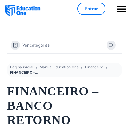
Entrar
Ver categorias
Página inicial
Manual Education One
Financeiro
FINANCEIRO – BANCO – RETORNO
FINANCEIRO –
BANCO –
RETORNO