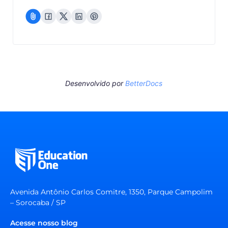
Desenvolvido por
BetterDocs
Avenida Antônio Carlos Comitre, 1350, Parque Campolim
– Sorocaba / SP
Acesse nosso blog