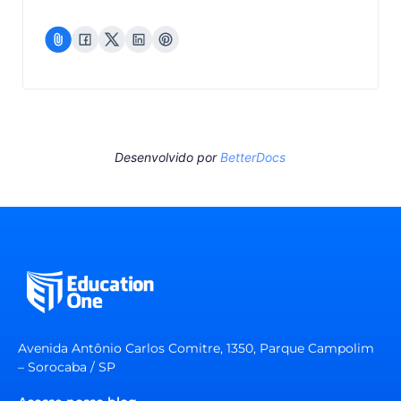
Desenvolvido por
BetterDocs
Avenida Antônio Carlos Comitre, 1350, Parque Campolim
– Sorocaba / SP